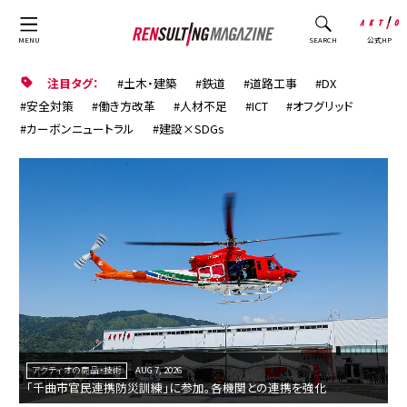
公式HP
MENU
SEARCH
注目タグ：
土木・建築
鉄道
道路工事
DX
安全対策
働き方改革
人材不足
ICT
オフグリッド
カーボンニュートラル
建設×SDGs
アクティオの商品・技術
AUG 7, 2026
「千曲市官民連携防災訓練」に参加。各機関との連携を強化