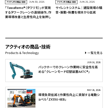
アクティオの商品・技術
JUN 30, 2026
アクティオの商品・技術
JUN 25, 2026
「TawaRemo®（タワリモ）」が実現
サイレントシステム｜建設現場の騒
するタワークレーンの遠隔操作。作
音・振動・粉塵を根本から低減
業環境改善と生産性向上を後押し
アクティオの商品・技術
Products & Technology
一覧を見る
JUN 16, 2026
バックホーでのクレーン作業時に安全性を高
める「クレーンモード切替装置AATC®」
MAY 26, 2026
環境負荷低減と作業性向上に貢献する電動シ
ョベル「ZX55U-6EB」