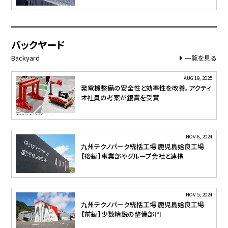
バックヤード
Backyard
一覧を見る
AUG 19, 2025
発電機整備の安全性と効率性を改善。アクティ
オ社員の考案が銀賞を受賞
NOV 6, 2024
九州テクノパーク統括工場 鹿児島姶良工場
【後編】事業部やグループ会社と連携
NOV 5, 2024
九州テクノパーク統括工場 鹿児島姶良工場
【前編】少数精鋭の整備部門