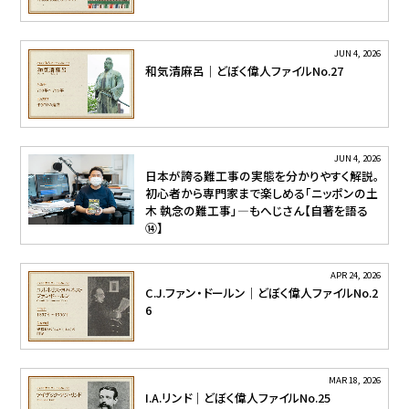
JUN 4, 2026
和気清麻呂｜どぼく偉人ファイルNo.27
JUN 4, 2026
日本が誇る難工事の実態を分かりやすく解説。
初心者から専門家まで楽しめる「ニッポンの土
木 執念の難工事」―もへじさん【自著を語る
⑭】
APR 24, 2026
C.J.ファン・ドールン｜どぼく偉人ファイルNo.2
6
MAR 18, 2026
I.A.リンド｜どぼく偉人ファイルNo.25