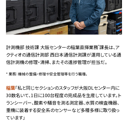
*
計測機部 技術課 大阪センターの稲葉直揮業務
課長は、ア
クティオの通信計測部 西日本通信計測課が運用している通
信計測機の修理・清掃、またその進捗管理が担当だ。
* 業務：機械の整備・修理や安全管理等を行う職種。
稲葉
「私と同じセクションのスタッフが大阪DLセンター内に
30数名いて、1日に100台程度の完成品を生産しています。ト
ランシーバー、酸素や騒音を測る測定器、水質の検査機器、
重機に装着する安全系のセンサーなど多種多様に取り扱っ
ています」