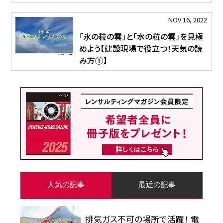
NOV 16, 2022
「氷の粒の雲」と「水の粒の雲」を見極
めよう【建設現場で役立つ！天気の読
み方①】
人気の記事
最近の記事
排気ガス不可の場所で活躍！ 電