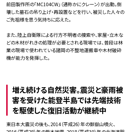
前田製作所の「MC104CW」（通称かにクレーン）が出動。倒
壊した墓石の吊り上げ・再設置などを行い、被災した人々の
ご先祖様を思う気持ちに応えた。
また、陸上自衛隊による行方不明者の捜索や、家屋・立木な
どの木材がれきの処理が必要とされる現場では、普段は林
業の現場で使われている諸岡の不整地運搬車や木材破砕
機が能力を発揮した。
増え続ける自然災害。震災と豪雨被
害を受けた能登半島では先端技術
を駆使した復旧活動が継続中
東日本大震災の後も、2014（平成26）年の御嶽山噴火、
2016（平成28）年の熊本地震、2018（平成30）年の北海道胆