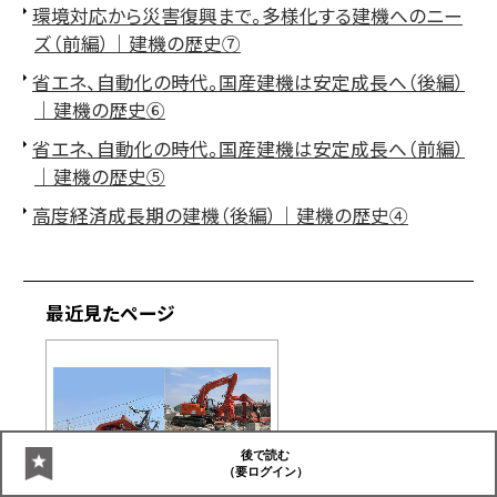
環境対応から災害復興まで。多様化する建機へのニー
ズ（前編）｜建機の歴史⑦
省エネ、自動化の時代。国産建機は安定成長へ（後編）
｜建機の歴史⑥
省エネ、自動化の時代。国産建機は安定成長へ（前編）
｜建機の歴史⑤
高度経済成長期の建機（後編）｜建機の歴史④
最近見たページ
後で読む
（要ログイン）