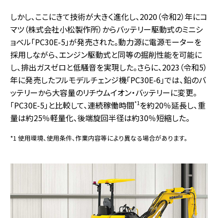
しかし、ここにきて技術が大きく進化し、2020（令和2）年にコ
マツ（株式会社小松製作所）からバッテリー駆動式のミニシ
ョベル「PC30E-5」が発売された。動力源に電源モーターを
採用しながら、エンジン駆動式と同等の掘削性能を可能に
し、排出ガスゼロと低騒音を実現した。さらに、2023（令和5）
年に発売したフルモデルチェンジ機「PC30E-6」では、鉛のバ
ッテリーから大容量のリチウムイオン・バッテリーに変更。
*1
「PC30E-5」と比較して、連続稼働時間
を約20％延長し、重
量は約25％軽量化、後端旋回半径は約30％短縮した。
*1 使用環境、使用条件、作業内容等により異なる場合があります。