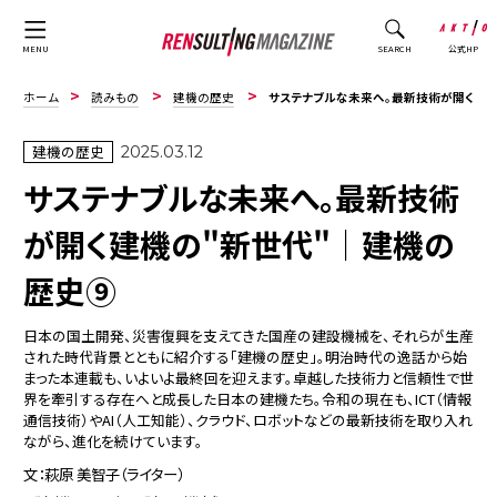
公式HP
MENU
SEARCH
ホーム
読みもの
建機の歴史
サステナブルな未来へ。最新技術が開く建機の"新世代"｜建機の歴史⑨
建機の歴史
2025.03.12
サステナブルな未来へ。最新技術
が開く建機の"新世代"｜建機の
歴史⑨
日本の国土開発、災害復興を支えてきた国産の建設機械を、それらが生産
された時代背景とともに紹介する「建機の歴史」。明治時代の逸話から始
まった本連載も、いよいよ最終回を迎えます。卓越した技術力と信頼性で世
界を牽引する存在へと成長した日本の建機たち。令和の現在も、ICT（情報
通信技術）やAI（人工知能）、クラウド、ロボットなどの最新技術を取り入れ
ながら、進化を続けています。
文：萩原 美智子（ライター）