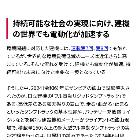
持続可能な社会の実現に向け、建機
の世界でも電動化が加速する
環境問題に対応した建機には、
連載第7回
、
第8回
でも触れ
ているが、世界的な環境負荷低減のニーズは近年さらに高
まっている。そんな流れを受けて、建機でも電動化が加速。持
続可能な未来に向けた重要な一歩となっている。
そうした中、2024（令和6）年にザンビアの鉱山で試験導入さ
れたのが、日立建機の「フル電動リジッドダンプトラック」で
ある。高低差のある露天掘りの鉱山で、走る・曲がる・止まる
といったダンプトラックの基本性能や、バッテリー充放電サイ
クルなどを検証。建設機械メーカーがクライアントの鉱山現
場で、積載量150t以上の超大型フル電動ダンプトラックの実
証試験を行うのは、世界初の試みであった（2024年6月現