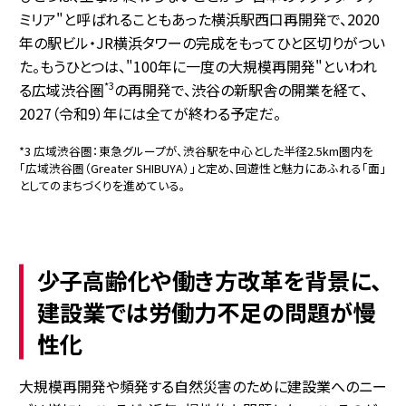
ミリア"と呼ばれることもあった横浜駅西口再開発で、2020
年の駅ビル・JR横浜タワーの完成をもってひと区切りがつい
た。もうひとつは、"100年に一度の大規模再開発"といわれ
*3
る広域渋谷圏
の再開発で、渋谷の新駅舎の開業を経て、
2027（令和9）年には全てが終わる予定だ。
*3 広域渋谷圏：東急グループが、渋谷駅を中心とした半径2.5km圏内を
「広域渋谷圏（Greater SHIBUYA）」と定め、回遊性と魅力にあふれる「面」
としてのまちづくりを進めている。
少子高齢化や働き方改革を背景に、
建設業では労働力不足の問題が慢
性化
大規模再開発や頻発する自然災害のために建設業へのニー