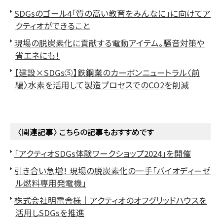
SDGsのゴール4「質の高い教育をみんなに」に向けてア
クティオができること
現場の脱炭素化に貢献する電動アイテム。騒音対策や
省エネにも！
【建設×SDGs➄】鉄鋼業のカーボンニュートラル〈前
編〉水素を活用して製造プロセスでのCO2を削減
〈関連記事〉 こちらの記事もおすすめです
「アクティオSDGs体験ワークショップ2024」を開催
引き合い急増！ 現場の脱炭素化の一手「バイオディーゼ
ル燃料専用発電機」
株式会社明電舎様｜アクティオのオフグリッドハウスを
活用しSDGsを推進