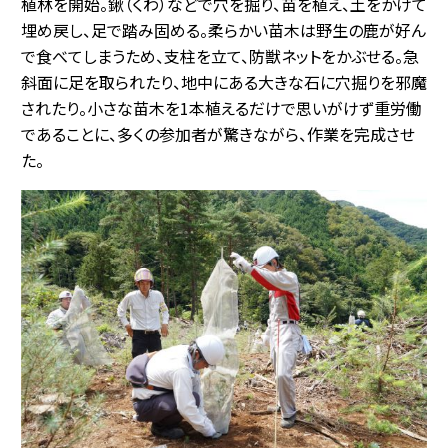
植林を開始。鍬（くわ）などで穴を掘り、苗を植え、土をかけて
埋め戻し、足で踏み固める。柔らかい苗木は野生の鹿が好ん
で食べてしまうため、支柱を立て、防獣ネットをかぶせる。急
斜面に足を取られたり、地中にある大きな石に穴掘りを邪魔
されたり。小さな苗木を1本植えるだけで思いがけず重労働
であることに、多くの参加者が驚きながら、作業を完成させ
た。