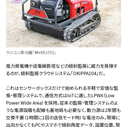
ラジコン草刈機「神刈RJ703」
風力発電機や送電線鉄塔などの傾斜監視に威力を発揮す
るのが、傾斜監視クラウドシステム「OKIPPA104」だ。
これはセンサーボックスだけで始められる手軽で安価な監
視・管理システムで、通信方式はIoTに適したLPWA（Low
Power Wide Area）を採用。従来の監視・管理システムのよ
うな電源設備も配線も基地局も必要なく、動力源は2年間も
交換不要（1時間に1回の送信モード時）な電池のみ。現場に
出向かなくてもPCやスマホで傾斜角度データ、設置位置、現