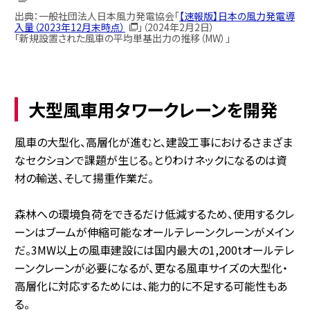
出典：一般社団法人日本風力発電協会「
【速報版】日本の風力発電導
入量（2023年12月末時点）
」（2024年2月2日）
「新規設置された風車の平均単基出力の推移（MW）」
大型風車用タワークレーンを開発
風車の大型化、高層化が進むと、建設工事におけるさまざま
なセクションで課題が生じる。とりわけネックになるのは資
材の輸送、そして揚重作業だ。
森林への環境負荷をできるだけ低減するため、使用するクレ
ーンはブームが伸縮可能なオールテレーンクレーンがメイン
だ。3MW以上の風車建設には国内最大の1,200tオールテレ
ーンクレーンが必要になるが、更なる風車サイズの大型化・
高層化に対応するためには、能力的に不足する可能性もあ
る。