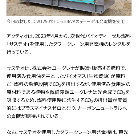
今回取材したJCW1250では、610kVAのディーゼル発電機を使用
アクティオは、2023年4月から、次世代バイオディーゼル燃料
「サステオ」を使用したタワークレーン用発電機のレンタルを
行っている。
サステオは、株式会社ユーグレナが製造・販売する燃料で、
使用済み食用油を主としたバイオマス（生物資源）が原料
だ。燃料の燃焼段階でCO
を排出するが、使用済み食用油の
2
原材料である植物や微細藻類ユーグレナは光合成でCO
を
2
吸収するため、燃料使用時に発生するCO
の排出量が実質
2
的にはプラスマイナスゼロとなり、カーボンニュートラルへ
の貢献が期待されている。
なお、サステオを使用したタワークレーン用発電機は、東光