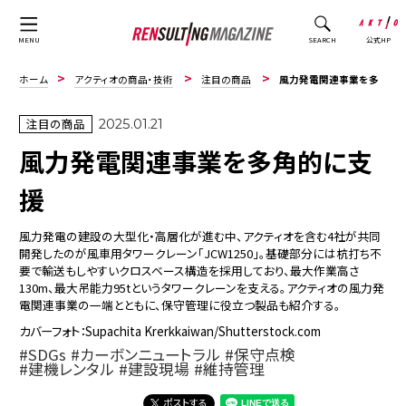
公式HP
MENU
SEARCH
ホーム
アクティオの商品・技術
注目の商品
風力発電関連事業を多角的に支援
注目の商品
2025.01.21
風力発電関連事業を多角的に支
援
風力発電の建設の大型化・高層化が進む中、アクティオを含む4社が共同
開発したのが風車用タワークレーン「JCW1250」。基礎部分には杭打ち不
要で輸送もしやすいクロスベース構造を採用しており、最大作業高さ
130m、最大吊能力95tというタワークレーンを支える。アクティオの風力発
電関連事業の一端とともに、保守管理に役立つ製品も紹介する。
カバーフォト：Supachita Krerkkaiwan/Shutterstock.com
SDGs
カーボンニュートラル
保守点検
建機レンタル
建設現場
維持管理
ポストする