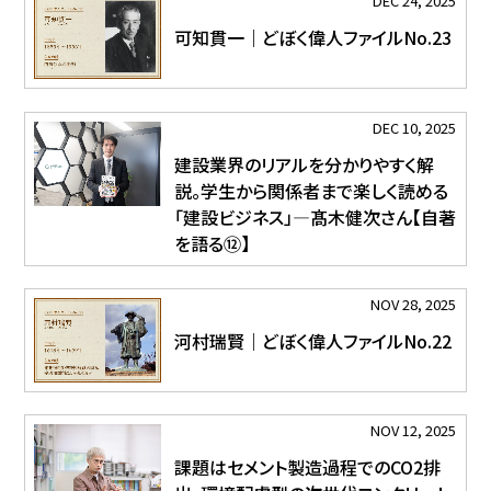
DEC 24, 2025
可知貫一｜どぼく偉人ファイルNo.23
DEC 10, 2025
建設業界のリアルを分かりやすく解
説。学生から関係者まで楽しく読める
「建設ビジネス」―髙木健次さん【自著
を語る⑫】
NOV 28, 2025
河村瑞賢｜どぼく偉人ファイルNo.22
NOV 12, 2025
課題はセメント製造過程でのCO2排