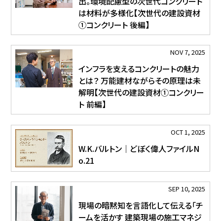
出。環境配慮型の次世代コンクリート
は材料が多様化【次世代の建設資材
①コンクリート 後編】
NOV 7, 2025
インフラを支えるコンクリートの魅力
とは？ 万能建材ながらその原理は未
解明【次世代の建設資材①コンクリー
ト 前編】
OCT 1, 2025
W.K.バルトン｜どぼく偉人ファイルN
o.21
SEP 10, 2025
現場の暗黙知を言語化して伝える「チ
ームを活かす 建築現場の施工マネジ