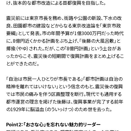
け、抜本的な都市改造による首都復興を目指した。
震災前には東京市長を務め、街路や公園の新設、下水の改
良、田園都市の建設などからなる東京改造論を「東京市政
要綱」として発表。市の年間予算が1億3000万円だった時代
に、8億円近くかかる計画をぶち上げ、「後藤の大風呂敷」と
揶揄（やゆ）された。だが、この「8億円計画」という土台があ
ったからこそ、震災後の短期間で復興計画をまとめ上げるこ
とができたのだ。
「自治は市民一人ひとりが市長である」「都市計画は自治の
精神を離れてはいけない」という信念のもと、震災後の復興
では市民の痛みを伴う区画整理を断行。現代でも通用する
都市運営の理念を掲げた後藤は、復興事業が完了する前年
の1929年に脳溢血（のういっけつ）のため世を去った。
Point2：「おさな心」を忘れない魅力的リーダー