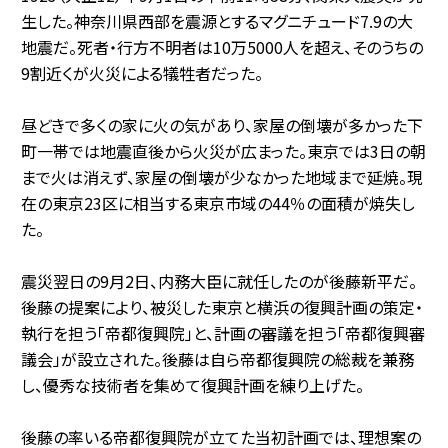
生した。神奈川県西部を震源とするマグニチュード7.9の大
地震だ。死者・行方不明者は10万5000人を超え、そのうちの
9割近くが火災による犠牲者だった。
昼どきで多くの家に火の気があり、家屋の倒壊が多かった下
町一帯では地震直後から火災が広まった。東京では3日の朝
まで火は消えず、家屋の倒壊が少なかった地域まで延焼。現
在の東京23区に相当する東京市域の44％の面積が焼失し
た。
震災翌日の9月2日、内務大臣に就任したのが後藤新平だ。
後藤の提案により、被災した東京と横浜の復興計画の策定・
執行を担う「帝都復興院」と、計画の審議を担う「帝都復興審
議会」が設立された。後藤は自ら帝都復興院の総裁を兼務
し、優秀な技術者を集めて復興計画を練り上げた。
後藤の率いる帝都復興院が立てた当初計画では、理想案の