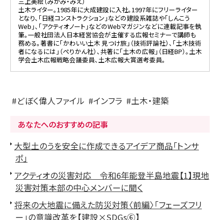
三上美絵（みかみ・みえ）
土木ライター。1985年に大成建設に入社。1997年にフリーライター
となり、「日経コンストラクション」などの建設系雑誌や「しんこう
Web」、「アクティオノート」などのWebマガジンなどに連載記事を執
筆。一般社団法人日本経営協会が主催する広報セミナーで講師も
務める。著書に「かわいい土木 見つけ旅」（技術評論社）、「土木技術
者になるには」（ぺりかん社）、共著に「土木の広報」（日経BP）。土木
学会土木広報戦略会議委員、土木広報大賞選考委員。
どぼく偉人ファイル
インフラ
土木・建築
あなたへのおすすめの記事
大型土のうを安全に作成できるアイデア商品「トンサ
ポ」
アクティオの災害対応 令和6年能登半島地震【1】現地
災害対策本部の中心メンバーに聞く
将来の大地震に備えた防災対策〈前編〉「フェーズフリ
ー」の意識改革を【建設×SDGs⑥】