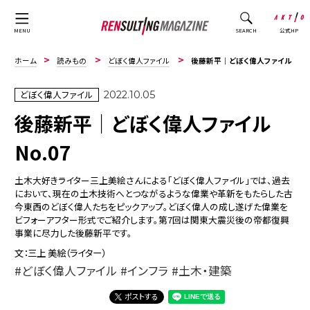
公式HP
MENU
SEARCH
ホーム
読みもの
どぼく偉人ファイル
後藤新平｜どぼく偉人ファイルNo.07
どぼく偉人ファイル
2022.10.05
後藤新平｜どぼく偉人ファイル
No.07
土木大好きライター三上美絵さんによる「どぼく偉人ファイル」では、過去
において、現在の土木技術へとつながるような偉業や革新をもたらした古
今東西のどぼく偉人たちをピックアップ。どぼく偉人の成し遂げた偉業を
ビフォーアフター形式でご紹介します。第7回は関東大震災後の帝都復興
事業に尽力した後藤新平です。
文：三上 美絵（ライター）
どぼく偉人ファイル
インフラ
土木・建築
ポストする