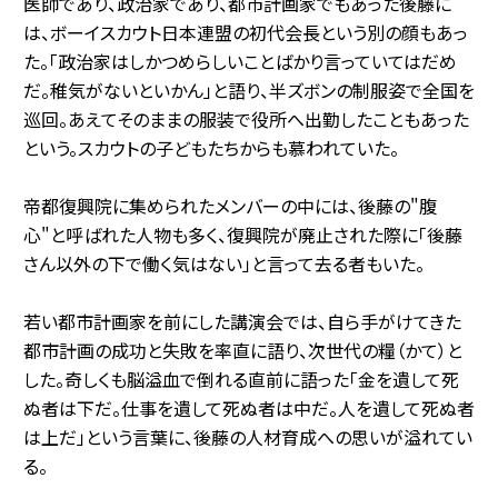
医師であり、政治家であり、都市計画家でもあった後藤に
は、ボーイスカウト日本連盟の初代会長という別の顔もあっ
た。「政治家はしかつめらしいことばかり言っていてはだめ
だ。稚気がないといかん」と語り、半ズボンの制服姿で全国を
巡回。あえてそのままの服装で役所へ出勤したこともあった
という。スカウトの子どもたちからも慕われていた。
帝都復興院に集められたメンバーの中には、後藤の"腹
心"と呼ばれた人物も多く、復興院が廃止された際に「後藤
さん以外の下で働く気はない」と言って去る者もいた。
若い都市計画家を前にした講演会では、自ら手がけてきた
都市計画の成功と失敗を率直に語り、次世代の糧（かて）と
した。奇しくも脳溢血で倒れる直前に語った「金を遺して死
ぬ者は下だ。仕事を遺して死ぬ者は中だ。人を遺して死ぬ者
は上だ」という言葉に、後藤の人材育成への思いが溢れてい
る。