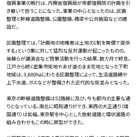
復興事業の執行は、内務省復興局が帝都復興院の計画を引
き継いで担うことになった。事業の中心となったのは、区画
整理と幹線道路整備、公園整備、橋梁や公共施設などの建
設だ。
区画整理では、「計画地の地権者は土地の1割を無償で提供
する」という案に対して猛烈な反対運動が起こったものの、
後藤らが講演会など啓蒙活動を行った結果、数カ月で終息。
江戸から続く密集市街地やあぜ道のまま宅地となった下町
地域は、3,600haにわたる区画整理によって、生活道路網や
上下水道、ガスなどが整備された近代的な街並みとなった。
東京の幹線道路整備は52路線に及び、今も都内の主要な通
りとなっている。南北に昭和通りができ、東西の大正通り（靖
国通り）は拡幅。東京駅を中心とした放射道路と環状道路の
組み合わせもこの時に原型ができた。