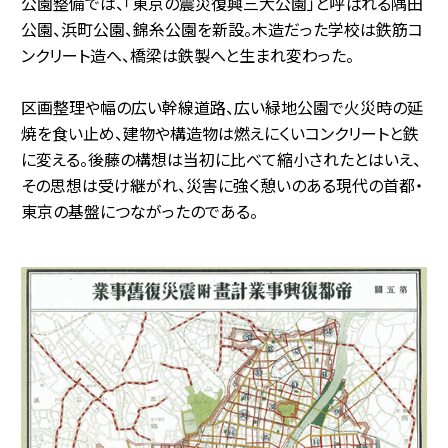
公園整備では、「東京の震災復興三大公園」と呼ばれる隅田
公園、浜町公園、錦糸公園を新設。木造だった学校は鉄筋コ
ンクリート造へ、橋梁は鉄製へと生まれ変わった。
区画整理や幅の広い幹線道路、広い緑地公園で火災時の延
焼を食い止め、建物や構造物は燃えにくいコンクリートと鉄
に変える。後藤の構想は当初に比べて縮小されたとはいえ、
その思想は受け継がれ、災害に強く憩いのある現代の首都・
東京の基盤につながったのである。