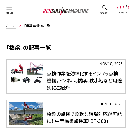
公式HP
MENU
SEARCH
ホーム
「橋梁」の記事一覧
「橋梁」の記事一覧
NOV 18, 2025
点検作業を効率化するインフラ点検
機械。トンネル、橋梁、狭小地など用途
別にご紹介
JUN 10, 2025
橋梁の点検で柔軟な現場対応が可能
に！ 中型橋梁点検車「BT-300」