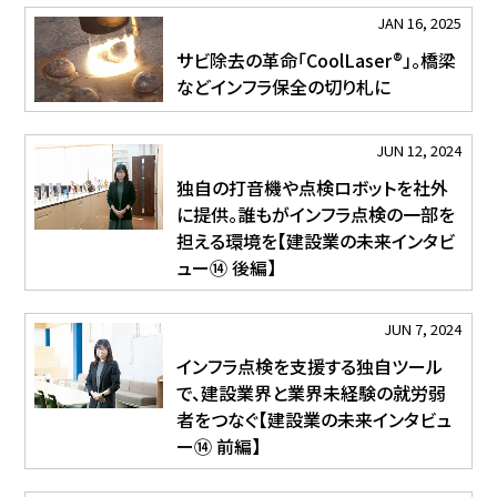
JAN 16, 2025
サビ除去の革命「CoolLaser®」。橋梁
などインフラ保全の切り札に
JUN 12, 2024
独自の打音機や点検ロボットを社外
に提供。誰もがインフラ点検の一部を
担える環境を【建設業の未来インタビ
ュー⑭ 後編】
JUN 7, 2024
インフラ点検を支援する独自ツール
で、建設業界と業界未経験の就労弱
者をつなぐ【建設業の未来インタビュ
ー⑭ 前編】