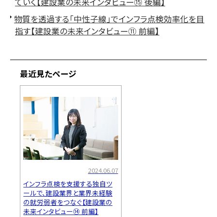
ていく【建設業の未来インタビュー⑮ 後編】
物質を透過する「中性子線」でインフラ点検効率化を目
指す【建設業の未来インタビュー⑪ 前編】
最近見たページ
2024.06.07
インフラ点検を支援する独自ツ
ールで、建設業界と業界未経験
の就労弱者をつなぐ【建設業の
未来インタビュー⑭ 前編】