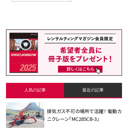
人気の記事
最近の記事
排気ガス不可の場所で活躍！ 電動カ
ニクレーン「MC285CB-3」