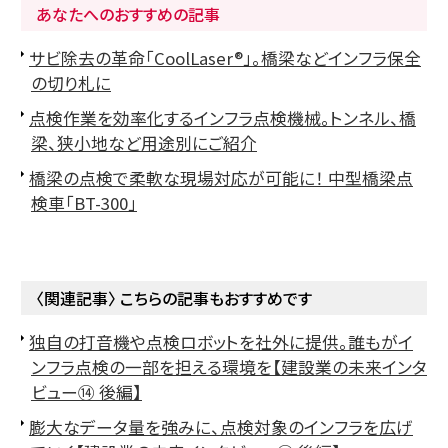
あなたへのおすすめの記事
サビ除去の革命「CoolLaser®」。橋梁などインフラ保全
の切り札に
点検作業を効率化するインフラ点検機械。トンネル、橋
梁、狭小地など用途別にご紹介
橋梁の点検で柔軟な現場対応が可能に！ 中型橋梁点
検車「BT-300」
〈関連記事〉 こちらの記事もおすすめです
独自の打音機や点検ロボットを社外に提供。誰もがイ
ンフラ点検の一部を担える環境を【建設業の未来インタ
ビュー⑭ 後編】
膨大なデータ量を強みに、点検対象のインフラを広げ