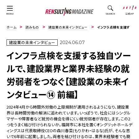
公式HP
MENU
SEARCH
ホーム
読みもの
建設業の未来インタビュー
インフラ点検を支援する独自ツールで、建設業界と業界未経験の就労弱者をつなぐ【建設業の未来インタ...
建設業の未来インタビュー
2024.06.07
インフラ点検を支援する独自ツー
ルで、建設業界と業界未経験の就
労弱者をつなぐ【建設業の未来イ
ンタビュー⑭ 前編】
2024年4月から時間外労働の上限規制が適用されるようになり、建設業
界は長時間労働の解消に追われています。いっぽうで、社会にはシングル
マザーや障害者など就労の機会を得にくい就労弱者が存在します。この2
つをうまく結び付けられないか――。福岡市に本社を置くオングリットホールデ
ィングスは代表取締役CEOの森川春菜(もりかわ・はるな)氏が、そんな思
いで6年前に起業しました。両者を結び付けるのは、業界未経験者でも簡