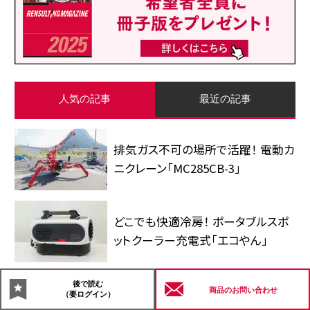
人気の記事
最近の記事
排気ガス不可の場所で活躍！ 電動カ
ニクレーン「MC285CB-3」
どこでも快適冷房！ ポータブルスポ
ットクーラー充電式「エコやん」
後で読む
除草作業をラジコン草刈機で効率
商品の
お問い合わせ
（要ログイン）