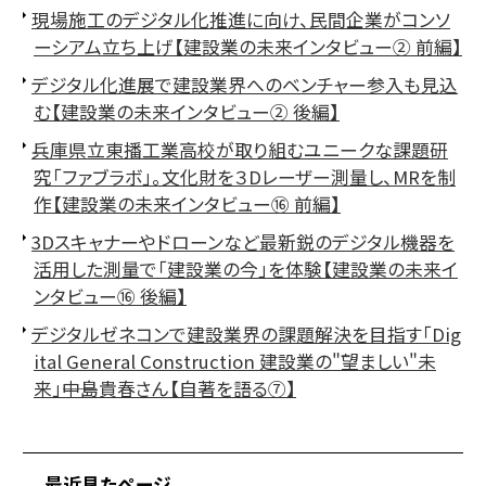
現場施工のデジタル化推進に向け、民間企業がコンソ
ーシアム立ち上げ【建設業の未来インタビュー② 前編】
デジタル化進展で建設業界へのベンチャー参入も見込
む【建設業の未来インタビュー② 後編】
兵庫県立東播工業高校が取り組むユニークな課題研
究「ファブラボ」。文化財を３Dレーザー測量し、MRを制
作【建設業の未来インタビュー⑯ 前編】
3Dスキャナーやドローンなど最新鋭のデジタル機器を
活用した測量で「建設業の今」を体験【建設業の未来イ
ンタビュー⑯ 後編】
デジタルゼネコンで建設業界の課題解決を目指す「Dig
ital General Construction 建設業の"望ましい"未
来」――中島貴春さん【自著を語る⑦】
最近見たページ