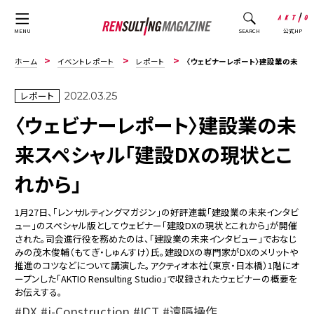
公式HP
MENU
SEARCH
ホーム
イベントレポート
レポート
〈ウェビナーレポート〉建設業の未来スペシャル「建設DXの現状とこれから」
レポート
2022.03.25
〈ウェビナーレポート〉建設業の未
来スペシャル「建設DXの現状とこ
れから」
1月27日、「レンサルティングマガジン」の好評連載「建設業の未来インタビ
ュー」のスペシャル版としてウェビナー「建設DXの現状とこれから」が開催
された。司会進行役を務めたのは、「建設業の未来インタビュー」でおなじ
みの茂木俊輔（もてぎ・しゅんすけ）氏。建設DXの専門家がDXのメリットや
推進のコツなどについて講演した。アクティオ本社（東京・日本橋）1階にオ
ープンした「AKTIO Rensulting Studio」で収録されたウェビナーの概要を
お伝えする。
DX
i-Construction
ICT
遠隔操作