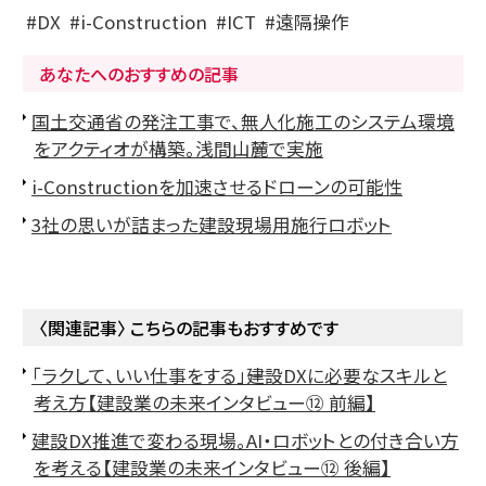
DX
i-Construction
ICT
遠隔操作
あなたへのおすすめの記事
国土交通省の発注工事で、無人化施工のシステム環境
をアクティオが構築。浅間山麓で実施
i-Constructionを加速させるドローンの可能性
3社の思いが詰まった建設現場用施行ロボット
〈関連記事〉 こちらの記事もおすすめです
「ラクして、いい仕事をする」――建設DXに必要なスキルと
考え方【建設業の未来インタビュー⑫ 前編】
建設DX推進で変わる現場。AI・ロボットとの付き合い方
を考える【建設業の未来インタビュー⑫ 後編】