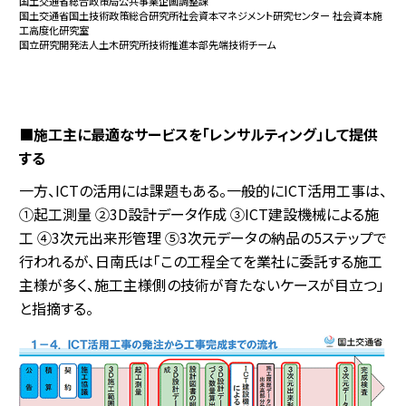
国土交通省総合政策局公共事業企画調整課
国土交通省国土技術政策総合研究所社会資本マネジメント研究センター 社会資本施
工高度化研究室
国立研究開発法人土木研究所技術推進本部先端技術チーム
■施工主に最適なサービスを「レンサルティング」して提供
する
一方、ICTの活用には課題もある。一般的にICT活用工事は、
①起工測量 ②3D設計データ作成 ③ICT建設機械による施
工 ④3次元出来形管理 ⑤3次元データの納品の5ステップで
行われるが、日南氏は「この工程全てを業社に委託する施工
主様が多く、施工主様側の技術が育たないケースが目立つ」
と指摘する。