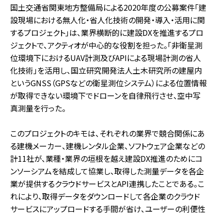
国土交通省関東地方整備局による2020年度の公募案件「建
設現場における無人化・省人化技術の開発・導入・活用に関
するプロジェクト」は、業界横断的に建設DXを推進するプロ
ジェクトで、アクティオが中心的な役割を担った。「非衛星測
位環境下におけるUAV計測及びAPIによる現場計測の省人
化技術」を活用し、国立研究開発法人土木研究所の建屋内
というGNSS（GPSなどの衛星測位システム）による位置情報
が取得できない環境下でドローンを自律飛行させ、空中写
真測量を行った。
このプロジェクトのキモは、それぞれの業界で競合関係にあ
る建機メーカー、建機レンタル企業、ソフトウェア企業などの
計11社が、業種・業界の垣根を越え建設DX推進のためにコ
ンソーシアムを結成して協業し、取得した測量データを各企
業が提供するクラウドサービスとAPI連携したことである。こ
れにより、取得データをダウンロードして各企業のクラウド
サービスにアップロードする手間が省け、ユーザーの利便性