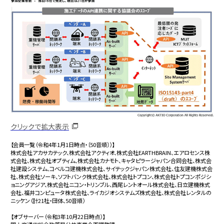
クリックで拡大表示
【会員一覧（令和4年1月1日時点・〔50音順〕）】
株式会社アカサカテック、株式会社アクティオ、株式会社EARTHBRAIN、エアロセンス株
式会社、株式会社オプティム、株式会社カナモト、キャタピラージャパン合同会社、株式会
社建設システム、コベルコ建機株式会社、サイテックジャパン株式会社、住友建機株式会
社、株式会社ソーキ、ソフトバンク株式会社、株式会社トプコン、株式会社トプコンポジシ
ョニングアジア、株式会社ニコン・トリンブル、西尾レントオール株式会社、日立建機株式
会社、福井コンピュータ株式会社、ライカジオシステムズ株式会社、株式会社レンタルの
ニッケン（計21社・団体、50音順）
【オブサーバー（令和3年10月22日時点）】