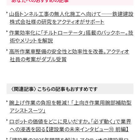
山岳トンネル工事の無人化施工へ向けて──鉄建建設
株式会社様の研究をアクティオがサポート
作業効率化に「チルトローテータ」搭載のバックホー。技
術やメリットを解説
高所作業車整備の安全性と効率性を改善。アクティオ
社員の考案がダブル受賞
〈関連記事〉 こちらの記事もおすすめです
腕上げ作業の負担を軽減！ 「上向き作業用腕部補助型
アシストスーツ」
ロボットの価値をどこに見いだすか。「必ず動く」で業界
への浸透を図る【建設業の未来インタビュー⑩ 前編】
「建設業の2025年問題を解決！ アクティオの建設用ロ