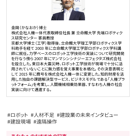
金岡（かなおか）博士
株式会社人機一体代表取締役社長 兼 立命館大学 先端ロボティク
ス研究センター 客員教授
京都大学博士（工学）取得後、立命館大学理工学部ロボティクス学
科助手を経て 2003 年に立命館大学理工学部ロボティクス学科講
師に就任。力学ベースのロボット工学技術の実装について研究開発
を行なう傍ら 2007 年にマンマシンシナジーエフェクタズ株式会社
を設立した。東日本大震災時、ロボット工学技術が現場で十分に活
用されていないことに無力感を覚え事業を本格化。その決意表明と
して 2015 年に商号を株式会社人機一体に変更した。知的財産を活
用した独自の課題解決型サービス、ビジネスモデルである「人機プラ
ットフォーム」を考案し、人間機械相乗効果器、すなわち人機の社会
実装に向けて邁進する。
ロボット
人材不足
建設業の未来インタビュー
建設現場
遠隔操作
あなたへのおすすめの記事