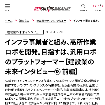
公式HP
MENU
SEARCH
ホーム
読みもの
建設業の未来インタビュー
インフラ事業者と組み、高所作業ロボを開発。目指すは、汎用ロボのプラットフォーマー【建設業の未来...
建設業の未来インタビュー
2026.02.20
インフラ事業者と組み、高所作業
ロボを開発。目指すは、汎用ロボ
のプラットフォーマー【建設業の
未来インタビュー⑱ 前編】
高所でのインフラメンテナンス作業を担うロボットを人間が安全な場所で
操作する――。インフラメンテナンスの将来像を、設備管理者や元請け企業と
の協働で実現しようとするベンチャー企業が、滋賀県草津市に本社を置く
株式会社人機一体です。西日本旅客鉄道や竹中土木との協働で高所作業
ロボットの開発に取り組み、将来は汎用ロボットのプラットフォーマーを目
指す同社。現在の取り組みから将来に向けた構想まで、代表取締役社長