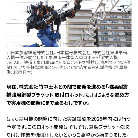
西日本旅客鉄道株式会社、日本信号株式会社、株式会社東洋車輛、
人機一体が開発した工事車両一体型人型ロボット「零式人機
ver.2.0」。鉄道工事用車両に人型ロボットを搭載し、高所で人間が作
業していた多様な設備メンテナンスに対応するPoC試作機（写真提
供：JR西日本）
――現在、株式会社竹中土木との間で開発を進める「橋梁耐震
補強用鋼製ブラケット 取付ロボット」も、同じような進め方
で実用機の開発にまで至るわけですか。
はい。実用機の開発に向けた実証試験を2026年内には行う
予定です。このロボット開発はそもそも、鋼製ブラケットの取
り付け作業を機械化したいというご要望から始まりました。