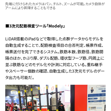
先端に付けられたカメラはパン、チルト、ズームが可能。カメラ自体が
アームにより昇降することもできる
■3次元配筋検査ツール「Modely」
LiDAR搭載のiPadなどで取得した点群データからモデルを
自動生成することで、配筋検査項目の合否判定、帳票作成、
帳票送付を完了できるシステム。鉄筋本数、鉄筋径、鉄筋間
隔のほか、かぶり厚、ダブル配筋、環状型フープ筋、円周上に
並ぶ鉄筋などのモデル化や計測に対応している。重ね継手
やスペーサー個数の確認、自動生成した3次元モデルのデー
タ出力も可能だ。