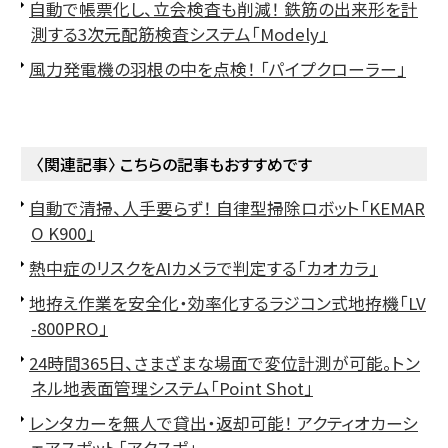
自動で帳票化し、立会検査も削減！ 鉄筋の出来形を計
測する3次元配筋検査システム「Modely」
風力発電機の羽根の中を点検！ 「パイプクローラー」
〈関連記事〉 こちらの記事もおすすめです
自動で清掃、人手要らず！ 自律型掃除ロボット「KEMAR
O K900」
熱中症のリスクをAIカメラで判定する「カオカラ」
地拵え作業を安全化・効率化するラジコン式地拵機「LV
-800PRO」
24時間365日、さまざまな場面で変位計測が可能。トン
ネル地表面管理システム「Point Shot」
レンタカーを無人で貸出・返却可能！ アクティオカーシ
ェアスポット「アクスポ」