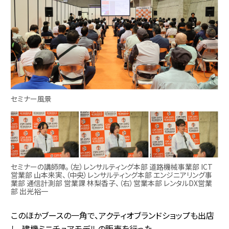
セミナー風景
セミナーの講師陣。（左）レンサルティング本部 道路機械事業部 ICT
営業部 山本来実、（中央）レンサルティング本部 エンジニアリング事
業部 通信計測部 営業課 林梨香子、（右）営業本部 レンタルDX営業
部 出光裕一
このほかブースの一角で、アクティオブランドショップも出店
し、建機ミニチュアモデルの販売を行った。