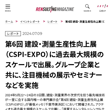
公式HP
MENU
SEARCH
ホーム
イベントレポート
レポート
第6回 建設・測量生産性向上展（CSPI-EXPO）に過去最大規模のスケールで出展。グループ企...
レポート
2024.07.09
第6回 建設・測量生産性向上展
（CSPI-EXPO）に過去最大規模の
スケールで出展。グループ企業と
共に、注目機械の展示やセミナー
などを実施
2024年5月22〜24日の3日間、建設・測量業界の次世代を担う最先端技術
が一堂に会する国内唯一の専門展示会「第6回 建設・測量生産性向上展
（CSPI-EXPO）」が幕張メッセ（千葉市美浜区）において開催された。アクテ
ィオも過去最大規模のスケールで出展し、「提案するレンタル＝レンサルテ