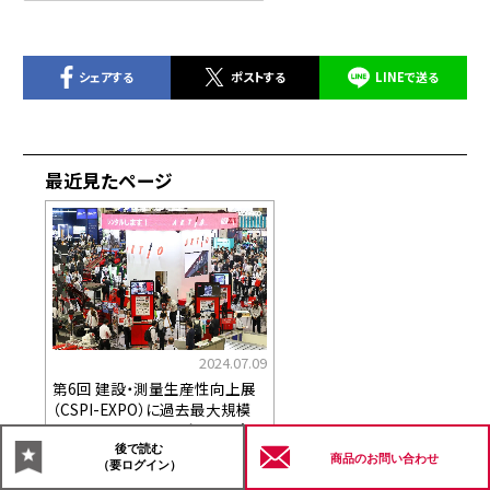
シェアする
ポストする
LINEで送る
最近見たページ
2024.07.09
第6回 建設・測量生産性向上展
（CSPI-EXPO）に過去最大規模
のスケールで出展。グループ企業
と共に、注目機械の展示やセミナ
後で読む
商品の
お問い合わせ
（要ログイン）
ーなどを実施