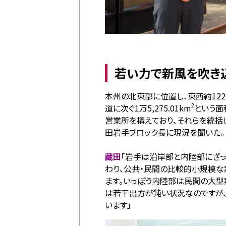
若い力で新風を吹き
本州の北東部に位置し、東西約122
2
道に次ぐ1万5,275.01km
という面
営業所を構えており、それらを統括
田岩手ブロック長に現況を聞いた。
藏田
「岩手は沿岸部と内陸部にざ
わり、公共・民間の比較的小規模な
ます。いっぽう内陸部は民間の大型
は若干出方が鈍い状況なのですが
います」