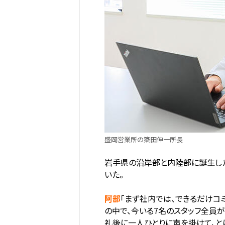
盛岡営業所の簗田伸一所長
岩手県の沿岸部と内陸部に誕生した
いた。
阿部
「まず社内では、できるだけコ
の中で、今いる7名のスタッフ全員
礼後に一人ひとりに声を掛けて、と