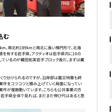
込む
km、南北約189kmと南北に長い楕円形で、北海
積を有する岩手県。アクティオは岩手県内に10の
しているのが藏田拓実岩手ブロック長だ。まずは藏
っくり分けられるのですが、沿岸部は震災特需も終
案件をコツコツと積み上げていく局面になってい
案件が複数動いています。こちらも公共事業の方
、岩手県全体で見れば、まだまだ伸び代はあると思