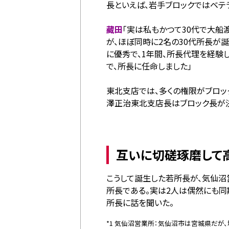
長といえば、岩手ブロックではベテ
藏田
「実は私もかつて30代で大船
が、ほぼ同時に2名の30代所長が
に優秀で、1年間、所長代理を経験
で、所長に任命しました」
東北支店では、多くの権限がブロッ
澤正治東北支店長はブロック長が決
互いに切磋琢磨して
こうして誕生した若所長が、気仙沼
所長である。実は2人は偶然にも同
所長に話を聞いた。
*1 気仙沼営業所：気仙沼市は宮城県だ