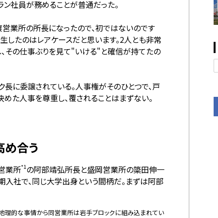
ラン社員が務めることが普通だった。
渡営業所の所長になったので、初ではないのです
誕生したのはレアケースだと思います。2人とも非常
し、その仕事ぶりを見て"いける"と確信が持てたの
ク長に委譲されている。人事権がそのひとつで、戸
めた人事を尊重し、覆されることはまずない。
高め合う
*1
営業所
の阿部靖弘所長と盛岡営業所の簗田伸一
期入社で、同じ大学出身という間柄だ。まずは阿部
が、地理的な事情から同営業所は岩手ブロックに組み込まれてい