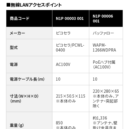
■無線LANアクセスポイント
N1P 00006
商品コード
N1P 00003 001
001
メーカー
ピコセラ
バッファロー
ピコセラ/PCWL-
WAPM-
型式
0400
1266WDPRA
PoEハブ付属
電源
AC100V
（AC100V）
電源ケーブル長（m）
10
10
220×280×65
寸法（W×H×D）
215×50.5×115
※本体のみ、ア
（mm）
※本体のみ
ンテナ・突起部
除く
約1,336
850
※アンテナ、壁
重量（g）
※本体のみ
掛け金具含ま