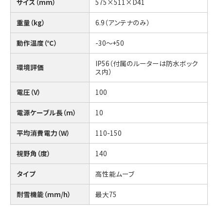
サイズ（mm）
575×511×D41
重量（kg）
6.9（アンテナのみ）
動作温度（℃）
-30～+50
IP56（付属のルーターは防水ボック
環境評価
ス内）
電圧（V）
100
電源ケーブル長（m）
10
平均消費電力（W）
110-150
視野角（度）
140
タイプ
高性能ムーブ
耐雪機能（mm/h）
最大75