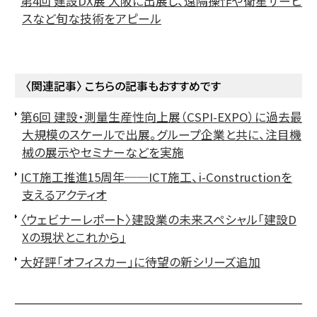
第4回 建設DX展 大阪に出展し、遠隔操作や衛星サービ
スなど旬な技術をアピール
〈関連記事〉 こちらの記事もおすすめです
第6回 建設・測量生産性向上展（CSPI-EXPO）に過去最
大規模のスケールで出展。グループ企業と共に、注目機
械の展示やセミナーなどを実施
ICT施工推進15周年──ICT施工、i-Constructionを
支えるアクティオ
〈ウェビナーレポート〉建設業の未来スペシャル「建設D
Xの現状とこれから」
大好評「オフィスカー」に待望の新シリーズ追加