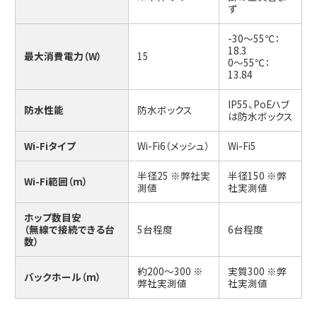
ず
-30～55℃：
18.3
最大消費電力（W）
15
0～55℃：
13.84
IP55、PoEハブ
防水性能
防水ボックス
は防水ボックス
Wi-Fiタイプ
Wi-Fi6（メッシュ）
Wi-Fi5
半径25 ※弊社実
半径150 ※弊
Wi-Fi範囲（m）
測値
社実測値
ホップ数目安
（無線で接続できる台
5台程度
6台程度
数）
約200～300 ※
実質300 ※弊
バックホール（m）
弊社実測値
社実測値