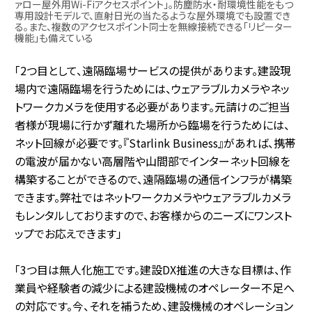
ァロー屋外用Wi-Fiアクセスポイント」。防塵防水・耐環境性能をもつ
専用設計モデルで、直射日光の当たるような屋外環境でも設置でき
る。また、複数のアクセスポイント同士を無線接続できる「リピーター
機能」も備えている
「2つ目として、遠隔臨場サービスの提供があります。建設現
場内で遠隔臨場を行うためには、ウェアラブルカメラやネッ
トワークカメラを使用する必要があります。元請けのご担当
者様が現場に行かず離れた場所から臨場を行うためには、
ネット回線が必要です。『Starlink Business』があれば、携帯
の電波が届かない高層階や山間部でインターネット回線を
構築することができるので、遠隔臨場の通信インフラが構築
できます。弊社ではネットワークカメラやウェアラブルカメラ
もレンタルしておりますので、お客様からのニーズにワンスト
ップでお応えできます」
「3つ目は無人化施工です。建設DX推進の大きな目標は、作
業員や経験者の減少による建設機械のオペレーター不足へ
の対応です。今、それを補うため、建設機械のオペレーション