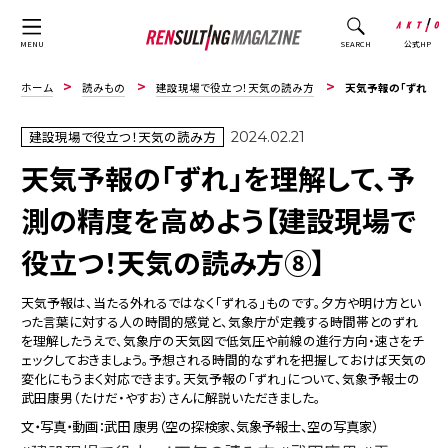
公式HP
MENU
SEARCH
ホーム
読みもの
建設現場で役立つ！天気の読み方
天気予報の「ずれ」を理解して、予測の精度を高めよう【建設現場で役立つ！天気の読み方⑧】
建設現場で役立つ！天気の読み方
2024.02.21
天気予報の「ずれ」を理解して、予
測の精度を高めよう【建設現場で
役立つ！天気の読み方⑧】
天気予報は、当たる外れるではなく「ずれる」ものです。夕方や明け方とい
った言葉に対する人の時間的感覚と、気象庁が定義する時間帯とのずれ
を理解したうえで、気象庁の天気図で低気圧や前線の進行方向・速さをチ
ェックしておきましょう。予想される時間的なずれを把握しておけば天気の
変化にもうまく対応できます。天気予報の「ずれ」について、気象予報士の
武田康男（たけだ・やすお）さんに解説いただきました。
文・写真・動画：武田 康男（空の探検家、気象予報士、空の写真家）