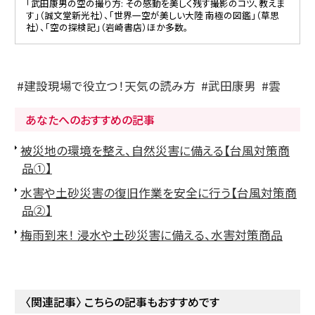
「武田康男の空の撮り方: その感動を美しく残す撮影のコツ、教えま
す」（誠文堂新光社）、「世界一空が美しい大陸 南極の図鑑」（草思
社）、「空の探検記」（岩崎書店）ほか多数。
建設現場で役立つ！天気の読み方
武田康男
雲
あなたへのおすすめの記事
被災地の環境を整え、自然災害に備える【台風対策商
品①】
水害や土砂災害の復旧作業を安全に行う【台風対策商
品②】
梅雨到来！ 浸水や土砂災害に備える、水害対策商品
〈関連記事〉 こちらの記事もおすすめです