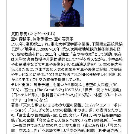
武田 康男（たけだ・やすお）
空の探検家、気象予報士、空の写真家
1960年、東京都生まれ。東北大学理学部卒業後、千葉県立高校教諭
（理科／地学)に。2008～10年、第50次南極地域観測越冬隊員を経
て、高校教諭を辞し、2011年に独立。"空の探検家"として活動。現在
は大学の客員教授や非常勤講師として地学を教えながら、小中高校
や市民講座などで写真や映像を用いた講演活動を行う。空の魅力を
伝えるために、さまざまな大気の現象を写真や映像に記録して書籍
やテレビなどに提供。2021年に放送されたNHK連続テレビ小説「お
かえりモネ」にも空の映像を提供している。
テレビ出演：「気象予報士も驚いた‼ 摩訶ふしぎ空の大図鑑」（BS-
TBS）、「富士山 The Great SKY」（BSフジ）、「世界一受けたい授業」
（日本テレビ系）、「教科書にのせたい!」（TBS系）、「体感！グレートネ
イチャー」（NHK）など。
著書：「天気も宇宙も！まるわかり空の図鑑」（エムディエヌコーポレ
ーション）、「ふしぎで美しい水の図鑑: 水のさまざまな表情をたのし
む」「富士山の観察図鑑 - 空、自然、文化 -」「楽しい雪の結晶観察図
鑑」「虹の図鑑」「今の空から天気を予想できる本」（緑書房）、「一生
に一度は見てみたい 空の見つけかた事典」（山と渓谷社）、「雲の名
前 空のふしぎ」「不思議で美しい『空の色彩』図鑑」（PHP研究所）、