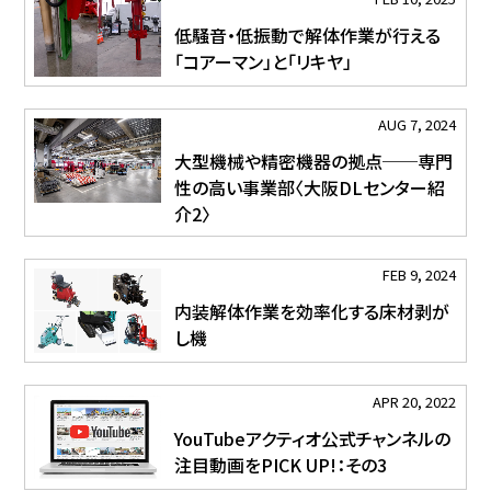
低騒音・低振動で解体作業が行える
「コアーマン」と「リキヤ」
AUG 7, 2024
大型機械や精密機器の拠点──専門
性の高い事業部〈大阪DLセンター紹
介2〉
FEB 9, 2024
内装解体作業を効率化する床材剥が
し機
APR 20, 2022
YouTubeアクティオ公式チャンネルの
注目動画をPICK UP!：その3