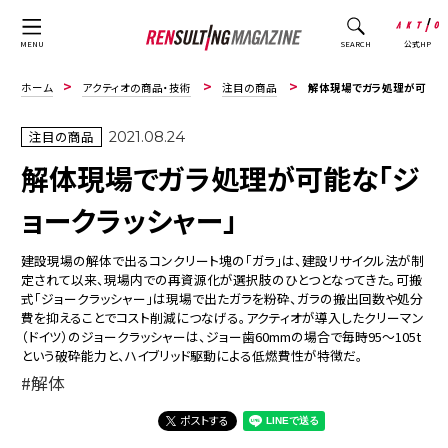
公式HP
MENU
SEARCH
ホーム
アクティオの商品・技術
注目の商品
解体現場でガラ処理が可能な「ジョークラッシャー」
注目の商品
2021.08.24
解体現場でガラ処理が可能な「ジ
ョークラッシャー」
建設現場の解体で出るコンクリート塊の「ガラ」は、建設リサイクル法が制
定されて以来、現場内での再資源化が選択肢のひとつとなってきた。可搬
式「ジョークラッシャー」は現場で出たガラを粉砕、ガラの搬出回数や処分
費を抑えることでコスト削減につなげる。アクティオが導入したクリーマン
（ドイツ）のジョークラッシャーは、ジョー歯60mmの場合で毎時95～105t
という破砕能力と、ハイブリッド駆動による低燃費性が特徴だ。
解体
ポストする