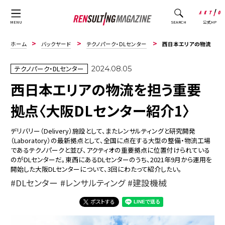
公式HP
MENU
SEARCH
ホーム
バックヤード
テクノパーク・DLセンター
西日本エリアの物流を担う重要拠点〈大阪DLセンター紹介1〉
テクノパーク・DLセンター
2024.08.05
西日本エリアの物流を担う重要
拠点〈大阪DLセンター紹介1〉
デリバリー（Delivery）施設として、またレンサルティングと研究開発
（Laboratory）の最新拠点として、全国に点在する大型の整備・物流工場
であるテクノパークと並び、アクティオの重要拠点に位置付けられている
のがDLセンターだ。東西にあるDLセンターのうち、2021年9月から運用を
開始した大阪DLセンターについて、3回にわたって紹介したい。
DLセンター
レンサルティング
建設機械
ポストする