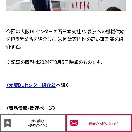
今回は大阪DLセンターの西日本支社と、夢洲への機械供給
を担う営業所を紹介した。次回は専門性の高い事業部を紹
介する。
※記事の情報は2024年8月5日時点のものです。
〈大阪DLセンター紹介2〉
へ続く
〈商品情報・関連ページ〉
●
大阪DLセンター
後で読む
●
発電機
商品の
お問い合わせ
（要ログイン）
●
水中ポンプ・水処理機械