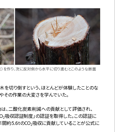
左）を作り、次に反対側から水平に切り進むとこのような断面
木を切り倒すという、ほとんどが体験したことのな
やその作業の大変さを学んでいた。
は、二酸化炭素削減への貢献として評価され、
O
吸収認証制度」の認証を取得した。この認証に
2
約5.6tのCO
吸収に貢献していることが公式に
2