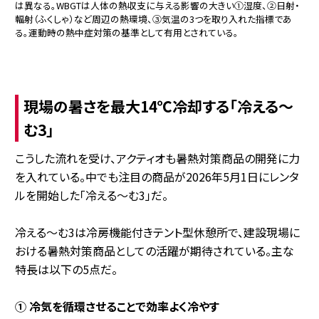
は異なる。WBGTは人体の熱収支に与える影響の大きい①湿度、②日射・
輻射（ふくしゃ）など周辺の熱環境、③気温の3つを取り入れた指標であ
る。運動時の熱中症対策の基準として有用とされている。
現場の暑さを最大14℃冷却する「冷える～
む3」
こうした流れを受け、アクティオも暑熱対策商品の開発に力
を入れている。中でも注目の商品が2026年5月1日にレンタ
ルを開始した「冷える～む3」だ。
冷える～む3は冷房機能付きテント型休憩所で、建設現場に
おける暑熱対策商品としての活躍が期待されている。主な
特長は以下の5点だ。
① 冷気を循環させることで効率よく冷やす