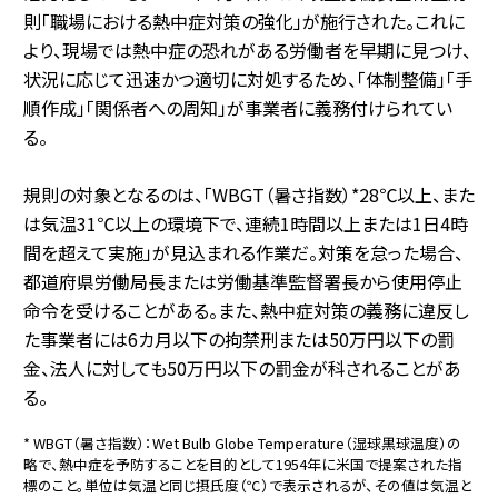
則「職場における熱中症対策の強化」が施行された。これに
より、現場では熱中症の恐れがある労働者を早期に見つけ、
状況に応じて迅速かつ適切に対処するため、「体制整備」「手
順作成」「関係者への周知」が事業者に義務付けられてい
る。
規則の対象となるのは、「WBGT（暑さ指数）*28℃以上、また
は気温31℃以上の環境下で、連続1時間以上または1日4時
間を超えて実施」が見込まれる作業だ。対策を怠った場合、
都道府県労働局長または労働基準監督署長から使用停止
命令を受けることがある。また、熱中症対策の義務に違反し
た事業者には6カ月以下の拘禁刑または50万円以下の罰
金、法人に対しても50万円以下の罰金が科されることがあ
る。
* WBGT（暑さ指数）：Wet Bulb Globe Temperature（湿球黒球温度）の
略で、熱中症を予防することを目的として1954年に米国で提案された指
標のこと。単位は気温と同じ摂氏度（℃）で表示されるが、その値は気温と