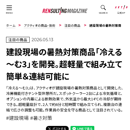
公式HP
MENU
SEARCH
ホーム
アクティオの商品・技術
注目の商品
建設現場の暑熱対策商品「冷える～む3」を開発。超軽量で組み立て簡単＆連結可能に
注目の商品
2026.05.13
建設現場の暑熱対策商品「冷える
～む3」を開発。超軽量で組み立て
簡単＆連結可能に
「冷える～む3」は、アクティオが建設現場の暑熱対策商品として開発した、
冷房機能付きテント型休憩所だ。スポットクーラー2台による冷気循環と、
オプションの内幕による断熱効果で、外気温から最大14℃の冷却が期待
できる。超軽量設計で、2人で約6分と短時間で組み立てられ、複数台の連
結で広さの調整も可能。作業員の安全を守る商品として注目されている。
建設現場
暑さ対策
ポストする