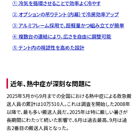
① 冷気を循環させることで効率よく冷やす
② オプションの吊りテント（内幕）で冷房効率アップ
③ アルミフレーム採用で、超軽量かつ組み立てが簡単
④ 複数台の連結により、広さを自由に調整可能
⑤ テント内の視認性を高めた設計
近年、熱中症が深刻な問題に
2025年5月から9月までの全国における熱中症による救急搬
送人員の累計は10万510人。これは調査を開始した2008年
以降で、最も多い搬送人員だ。2025年は特に厳しい暑さが
長期間にわたって続いた影響で、6月は過去最高、9月は過
去2番目の搬送人員となった。