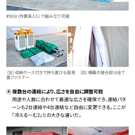
約6分（作業員2人）で組み立て可能
（左）収納ケース付きで持ち運びも容易 （右）横幕の接合部は全て
面ファスナー
④ 複数台の連結により、広さを自由に調整可能
用途や人数に合わせて最適な広さを確保でき、連結パタ
ーンも2台連結や4台連結など自由に変更できる。ここが
「冷える～む2」との大きな違いだ。