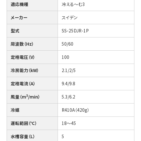
適応機種
冷える～む3
メーカー
スイデン
型式
SS-25DJR-1P
周波数（Hz）
50/60
定格電圧（V）
100
冷房能力（kW）
2.1/2/5
定格電流（A）
9.4/9.8
風量（m
/min）
5.3/6.2
3
冷媒
R410A（420g）
運転範囲（℃）
18～45
水槽容量（L）
5