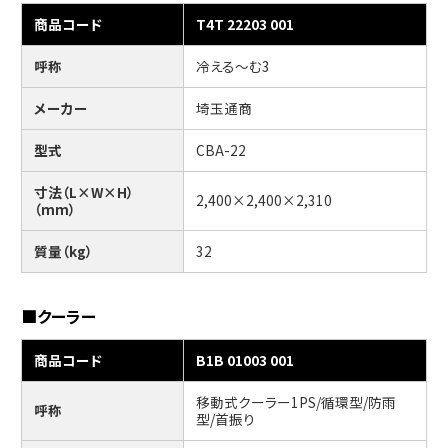
商品コード
T4T 22203 001
呼称
冷える～む3
メーカー
埼玉通商
型式
CBA-22
寸法（L×W×H）
2,400×2,400×2,310
（mm）
質量（kg）
32
■クーラー
商品コード
B1B 01003 001
移動式クーラー1PS/循環型/防雨
呼称
型/首振り