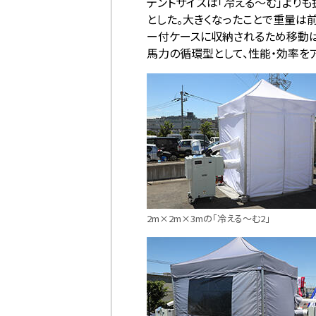
テントサイズは「冷える～む」よりも
とした。大きくなったことで重量は前者が
ー付ケースに収納されるため移動は
馬力の循環型として、性能・効率を
2m×2m×3mの「冷える～む2」