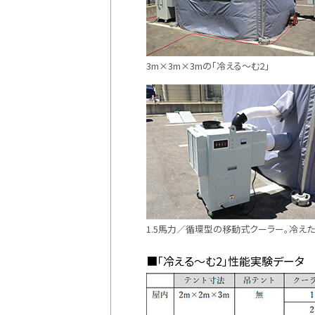
3m×3m×3mの「冷える～む2」
1.5馬力／循環型の移動式クーラー。冷
■「冷える～む2」性能実験データ