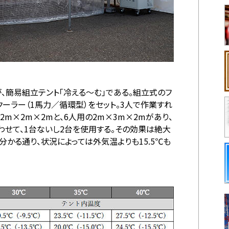
、簡易組立テント「冷える～む」である。組立式のフ
ーラー（1馬力／循環型）をセット。3人で作業すれ
2m×2m×2mと、6人用の2m×3m×2mがあり、
せて、1台ないし2台を使用する。その効果は絶大
かる通り、状況によっては外気温よりも15.5℃も