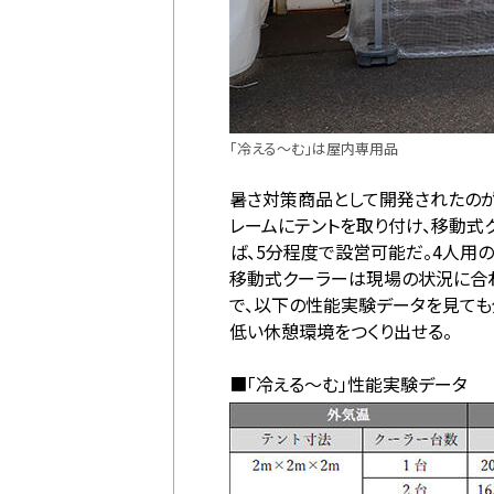
「冷える～む」は屋内専用品
暑さ対策商品として開発されたのが
レームにテントを取り付け、移動式ク
ば、5分程度で設営可能だ。4人用の
移動式クーラーは現場の状況に合わ
で、以下の性能実験データを見ても分
低い休憩環境をつくり出せる。
■「冷える～む」性能実験データ