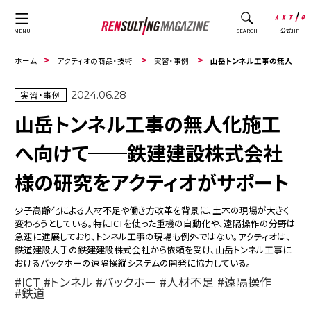
公式HP
MENU
SEARCH
ホーム
アクティオの商品・技術
実習・事例
山岳トンネル工事の無人化施工へ向けて──鉄建建設株式会社様の研究をアクティオがサポート
実習・事例
2024.06.28
山岳トンネル工事の無人化施工
へ向けて──鉄建建設株式会社
様の研究をアクティオがサポート
少子高齢化による人材不足や働き方改革を背景に、土木の現場が大きく
変わろうとしている。特にICTを使った重機の自動化や、遠隔操作の分野は
急速に進展しており、トンネル工事の現場も例外ではない。アクティオは、
鉄道建設大手の鉄建建設株式会社から依頼を受け、山岳トンネル工事に
おけるバックホーの遠隔操縦システムの開発に協力している。
ICT
トンネル
バックホー
人材不足
遠隔操作
鉄道