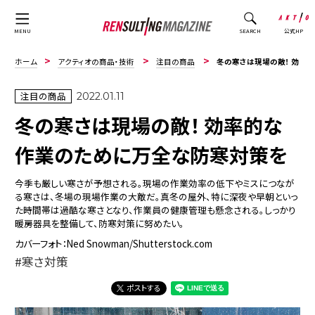
公式HP
MENU
SEARCH
ホーム
アクティオの商品・技術
注目の商品
冬の寒さは現場の敵！ 効率的な作業のために万全な防寒対策を
注目の商品
2022.01.11
冬の寒さは現場の敵！ 効率的な
作業のために万全な防寒対策を
今季も厳しい寒さが予想される。現場の作業効率の低下やミスにつなが
る寒さは、冬場の現場作業の大敵だ。真冬の屋外、特に深夜や早朝といっ
た時間帯は過酷な寒さとなり、作業員の健康管理も懸念される。しっかり
暖房器具を整備して、防寒対策に努めたい。
カバーフォト：Ned Snowman/Shutterstock.com
寒さ対策
ポストする