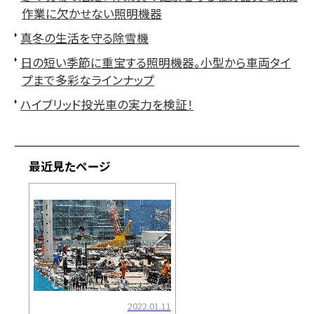
作業に欠かせない照明機器
真冬の生活を守る除雪機
日の短い季節に重宝する照明機器。小型から車両タイ
プまで多彩なラインナップ
ハイブリッド投光車の実力を検証！
最近見たページ
2022.01.11