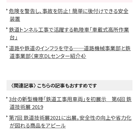
危険を警告し、事故を防止！ 簡単に後付けできる安全
装置
鉄道トンネル工事で活躍する軌陸車「車載式高所作業
台」
道路や鉄道のインフラを守る──道路機械事業部と鉄
道事業部〈東京DLセンター紹介4〉
〈関連記事〉 こちらの記事もおすすめです
3台の新型機種「鉄道工事用車両」を初展示 第6回 鉄
道技術展 2019
第7回 鉄道技術展2021に出展。安全性の向上や省力化
が図れる商品をアピール