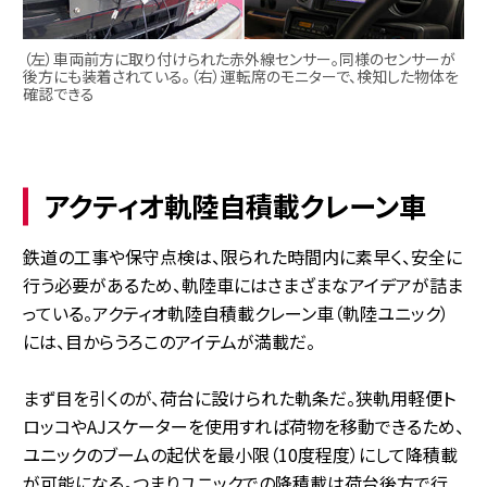
（左）車両前方に取り付けられた赤外線センサー。同様のセンサーが
後方にも装着されている。（右）運転席のモニターで、検知した物体を
確認できる
アクティオ軌陸自積載クレーン車
鉄道の工事や保守点検は、限られた時間内に素早く、安全に
行う必要があるため、軌陸車にはさまざまなアイデアが詰ま
っている。アクティオ軌陸自積載クレーン車（軌陸ユニック）
には、目からうろこのアイテムが満載だ。
まず目を引くのが、荷台に設けられた軌条だ。狭軌用軽便ト
ロッコやAJスケーターを使用すれば荷物を移動できるため、
ユニックのブームの起伏を最小限（10度程度）にして降積載
が可能になる。つまりユニックでの降積載は荷台後方で行