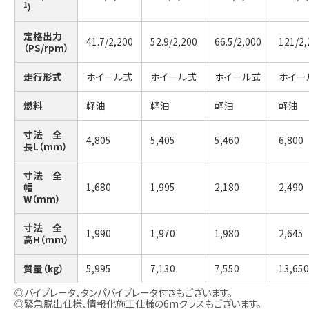
）
1
定格出力
41.7/2,200
52.9/2,200
66.5/2,000
121/2,
（PS/rpm）
走行形式
ホイール式
ホイール式
ホイール式
ホイー
燃料
軽油
軽油
軽油
軽油
寸法 全
4,805
5,405
5,460
6,800
長L（mm）
寸法 全
幅
1,680
1,995
2,180
2,490
W（mm）
寸法 全
1,990
1,970
1,980
2,645
高H（mm）
質量（kg）
5,995
7,130
7,550
13,650
◎バイブレータ、タンパバイブレータ付きもございます。
◎緊急脱出仕様、情報化施工仕様の6mクラスもございます。