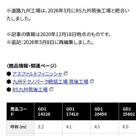
※道路九州工場は、2026年5月にRS九州筑後工場と統合い
たしました。
※記事の情報は2020年12月18日時点のものです。
※追記：2026年5月8日に再編集しました。
〈商品情報・関連ページ〉
●
アスファルトフィニッシャ
●
九州テクノパーク統括工場 筑後工場
●
RS九州筑後工場
商品コー
GD1
GD1
GD1
GD1
ド
14320
17410
20450
25602
呼称（m）
3.2
4.1
4.5
6.0