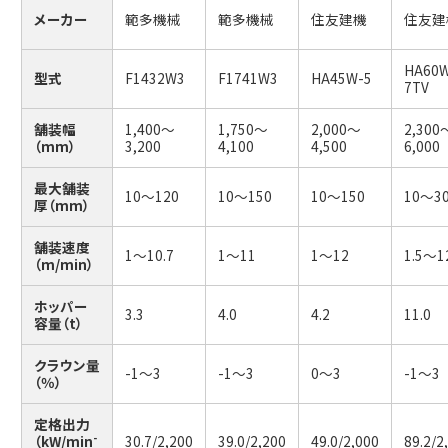
メーカー
範多機械
範多機械
住友建機
住友建
HA60
型式
F1432W3
F1741W3
HA45W-5
7TV
舗装幅
1,400～
1,750～
2,000～
2,300
（mm）
3,200
4,100
4,500
6,000
最大舗装
10～120
10～150
10～150
10～3
厚（mm）
舗装速度
1～10.7
1～11
1～12
1.5～1
（m/min）
ホッパー
3.3
4.0
4.2
11.0
容量（t）
クラウン量
-1～3
-1～3
0～3
-1～3
（％）
定格出力
（kW/min
30.7/2,200
39.0/2,200
49.0/2,000
89.2/2
-