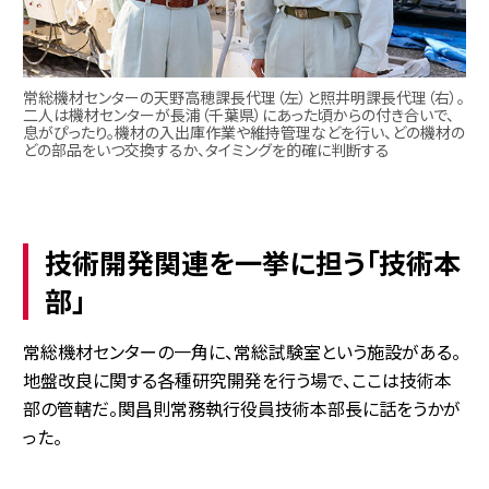
常総機材センターの天野高穂課長代理（左）と照井明課長代理（右）。
二人は機材センターが長浦（千葉県）にあった頃からの付き合いで、
息がぴったり。機材の入出庫作業や維持管理などを行い、どの機材の
どの部品をいつ交換するか、タイミングを的確に判断する
技術開発関連を一挙に担う「技術本
部」
常総機材センターの一角に、常総試験室という施設がある。
地盤改良に関する各種研究開発を行う場で、ここは技術本
部の管轄だ。関昌則常務執行役員技術本部長に話をうかが
った。