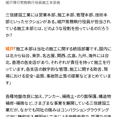
城戸博行常務執行役員施工本部長
三信建設工業には営業本部、施工本部、管理本部、技術本
部といったセクションがある。城戸常務執行役員が担当され
ている施工本部とは、どのような役割を担っているのだろう
か？
城戸
「施工本部は当社の施工に関する統括部署です。国内に
は北から仙台、東京、名古屋、関西、広島、九州、海外には台
北、香港の各支店があり、それぞれが責任を持って施工を行
っています。各支店の数字的な管理、施工に関する助言、現
場における安全・品質、事故防止策の提案などまとめていま
す」
各種地盤改良に加え、アンカー、補強土・のり面保護、構造物
補修・補強など、さまざまな事業を展開している三信建設工
業だが、なかでも同社の強みはコンパクショングラウチング
（CPG：静的圧入締固め）工法による地盤改良で、空港での液