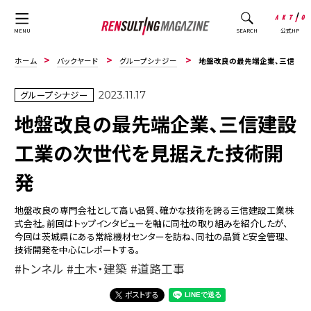
公式HP
MENU
SEARCH
ホーム
バックヤード
グループシナジー
地盤改良の最先端企業、三信建設工業の次世代を見据えた技術開発
グループシナジー
2023.11.17
地盤改良の最先端企業、三信建設
工業の次世代を見据えた技術開
発
地盤改良の専門会社として高い品質、確かな技術を誇る三信建設工業株
式会社。前回はトップインタビューを軸に同社の取り組みを紹介したが、
今回は茨城県にある常総機材センターを訪ね、同社の品質と安全管理、
技術開発を中心にレポートする。
トンネル
土木・建築
道路工事
ポストする