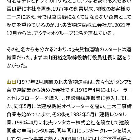
有名なテレビドラマのロケ地として、今なお訪れる人も多い
富良野に本社を置き、1977年の創業以来、地域のお客様の
ニーズに応え、今では富良野になくてはならない企業として
歴史を重ねているのが、北央貨物運輸株式会社だ。2021年
12月からは、アクティオグループに名を連ねている。
その社名からも分かるとおり、北央貨物運輸のスタートは運
輸業だった。まずは山田裕之取締役執行役員社長に話をう
かがった。
山田
「1977年2月創業の北央貨物運輸は、先々代がダンプ5
台で運輸業から始めた会社です。1979年4月にはトレーラー
とセルフローダーを購入し、建設機械運搬業に参入しまし
た。同年5月には建設機械オペレーターを雇い、土木工事請
負業も始めています。その後も1983年5月に建機レンタル
業、1990年4月に北央レンタカー株式会社を設立して建設
関連の車両レンタル業、同年同月にラフタークレーンを購入
してクレーン事業に参入。2003年10月には北海道運輸局よ