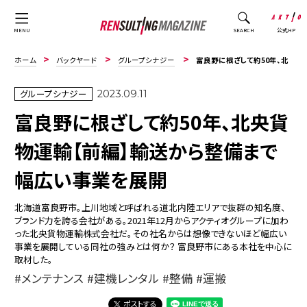
公式HP
MENU
SEARCH
ホーム
バックヤード
グループシナジー
富良野に根ざして約50年、北央貨物運輸【前編】輸送から整備まで幅広い事業を展開
グループシナジー
2023.09.11
富良野に根ざして約50年、北央貨
物運輸【前編】輸送から整備まで
幅広い事業を展開
北海道富良野市。上川地域と呼ばれる道北内陸エリアで抜群の知名度、
ブランド力を誇る会社がある。2021年12月からアクティオグループに加わ
った北央貨物運輸株式会社だ。その社名からは想像できないほど幅広い
事業を展開している同社の強みとは何か？ 富良野市にある本社を中心に
取材した。
メンテナンス
建機レンタル
整備
運搬
ポストする