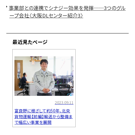
事業部との連携でシナジー効果を発揮──3つのグル
ープ会社〈大阪DLセンター紹介3〉
最近見たページ
2023.09.11
富良野に根ざして約50年、北央
貨物運輸【前編】輸送から整備ま
で幅広い事業を展開