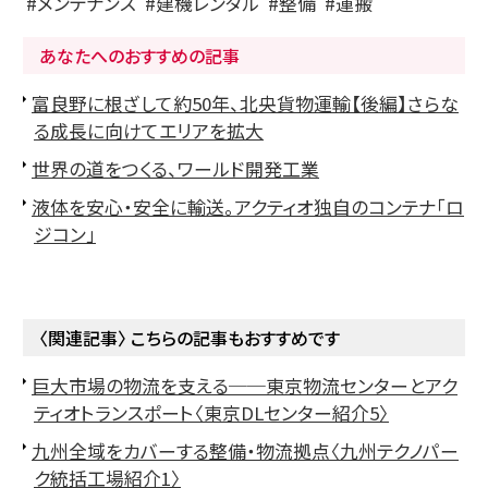
メンテナンス
建機レンタル
整備
運搬
あなたへのおすすめの記事
富良野に根ざして約50年、北央貨物運輸【後編】さらな
る成長に向けてエリアを拡大
世界の道をつくる、ワールド開発工業
液体を安心・安全に輸送。アクティオ独自のコンテナ「ロ
ジコン」
〈関連記事〉 こちらの記事もおすすめです
巨大市場の物流を支える──東京物流センターとアク
ティオトランスポート〈東京DLセンター紹介5〉
九州全域をカバーする整備・物流拠点〈九州テクノパー
ク統括工場紹介1〉