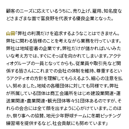
顧客のニーズに応えているうちに、売り上げ、雇用、知名度な
どさまざまな面で富良野を代表する優良企業となった。
山田
「弊社の利潤だけを追求するようなことはできません。
弊社に関わる皆様のことを考えながら業務を行っています。
弊社は地域密着の企業です。弊社だけが儲かればいいみた
いな考え方では、すぐにそっぽを向かれてしまいます。アクテ
ィオグループの一員となってからも、従業員や取引先など関
係する皆さんにこれまでの会社の体制を維持、尊重するとい
うアクティオの方針を理解してもらえるよう、細心の注意を払
い、努めました。地域の各種団体に対しても同様です。弊社
が所属している団体は商工会議所をはじめ建設業関連・運
送業関連・農業関連・観光団体等々51団体あるのですが、そ
れらの会合には全て顔を出すように心がけています。このほ
か、祭り事への協賛、地元少年野球チームに冬期ピッチング
練習場を提供するなど、社会貢献にも努めています」