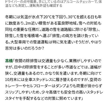
ドライバーの点呼風景。手にしているのはアルコールチェッカーで、体
温なども測定し、運転免許証も確認する
冬期には気温が氷点下20℃を下回り、30℃を超える日も年
に数度あり、2m近い積雪がある富良野地域。雪への対処も
同社の重要な任務だ。道路の雪を道路脇に除ける「除雪」、
除雪した雪を堆積場へ運ぶ「排雪」の両方を請け負ってい
る。大型車両での雪道運転は特に気を遣いそうだが、やはり
苦労は多いのだろうか？
高橋
「夜間の除排雪は交通量も少なく、業務がしやすいので
すが、日中の除排雪をすることが多い市道などでは、道幅が
狭く、交通量もあるので、かなり気を遣います。冬期に向けて
10月末には全車スタッドレスに履き替えるのですが、空荷の
トレーラーやセルフローダーはダンプよりも荷重が掛からず
スリップしやすいため、少々高価でも安全性の高いスタッドレ
スタイヤを手配するなどの対策に努めています」