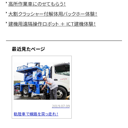
高所作業車にのせてもらう！
大割クラッシャー付解体用バックホー体験！
建機用遠隔操作ロボット ＋ ICT建機体験！
最近見たページ
2019.07.09
軌陸車で線路を突っ走れ！