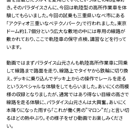
き。そのパラダイスさんに、今回は軌陸型の高所作業車を体
験してもらいました。今回の試乗も三重県いなべ市にある
「アクティオ三重いなべテクノパーク」
で
行われました。東京
ドーム約1.7個分という広大な敷地の中には専用の線路が
敷かれており、ここで軌陸車の保守点検、講習などを行って
います。
動画ではまずパラダイス山元さんも軌陸高所作業車に同乗
して線路まで路面を走り、線路上でタイヤから鉄輪に切り換
え、デッキに乗り込んでデッキ上からの操作でレールを走る
というスペシャルな体験をしてもらいました。あいにくの雨模
様の収録となりましたが、通常ではあり得ない目線の高さで
線路を走る体験に、パラダイス山元さんは大興奮。あいにく
本降りになった雨すら「これが働く男の"マロン"だ」と言い切
るほどの熱中ぶり。その様子をぜひ動画でお楽しみくださ
い。