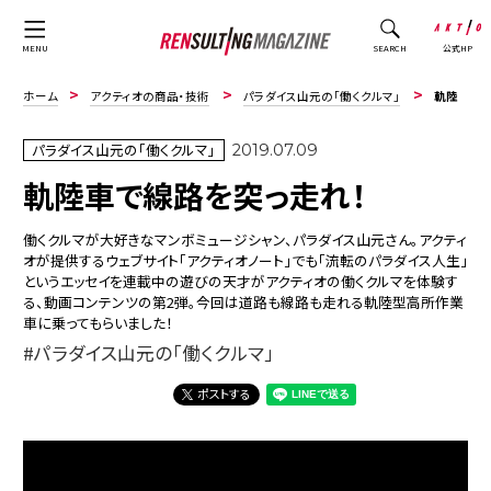
公式HP
MENU
SEARCH
ホーム
アクティオの商品・技術
パラダイス山元の「働くクルマ」
軌陸車で線路を突っ走れ！
パラダイス山元の「働くクルマ」
2019.07.09
軌陸車で線路を突っ走れ！
働くクルマが大好きなマンボミュージシャン、パラダイス山元さん。アクティ
オが提供するウェブサイト「アクティオノート」でも「流転のパラダイス人生」
というエッセイを連載中の遊びの天才がアクティオの働くクルマを体験す
る、動画コンテンツの第2弾。今回は道路も線路も走れる軌陸型高所作業
車に乗ってもらいました！
パラダイス山元の「働くクルマ」
ポストする