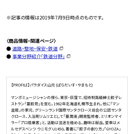
※記事の情報は2019年7月9日時点のものです。
〈商品情報・関連ページ〉
●
道路・整地・保安・鉄道
●
事業分野紹介「鉄道分野」
【PROFILE】パラダイス山元 (ぱらだいす・やまもと)
マンボミュージシャンの傍ら、東京・荻窪で、招待制高級紳士餃子レ
ストラン「蔓餃苑」を営む。1962年北海道札幌市生まれ。他に「マン
盆栽」の家元、グリーンランド国際サンタクロース協会の公認サンタ
クロース、入浴剤ソムリエとして「蔓潤湯」開発監修者、ミリオンマイ
ラー「プロ搭乗客」と、活動は混迷を極める。趣味は献血。愛車はメ
ルセデスベンツ ウニモグ U1450。著書に「餃子の創り方」「GYOZA」