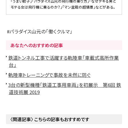
「うまい餃子」「パラダイス山元の飛行機の乗り方」「なぜデキる男と
モテる女は飛行機に乗るのか？」「マン盆栽の超情景」などがある。
パラダイス山元の「働くクルマ」
あなたへのおすすめの記事
鉄道トンネル工事で活躍する軌陸車「車載式高所作業
台」
軌陸車トレーニングで事故を未然に防ぐ
3台の新型機種「鉄道工事用車両」を初展示 第6回 鉄
道技術展 2019
〈関連記事〉 こちらの記事もおすすめです