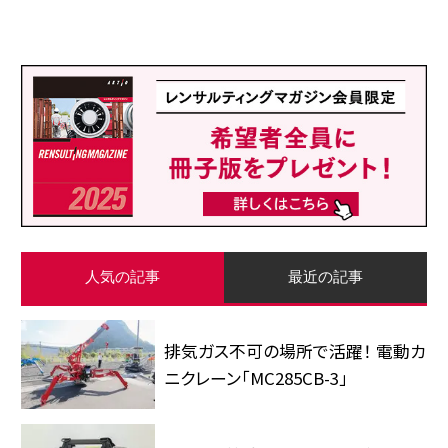
人気の記事
最近の記事
排気ガス不可の場所で活躍！ 電動カ
ニクレーン「MC285CB-3」