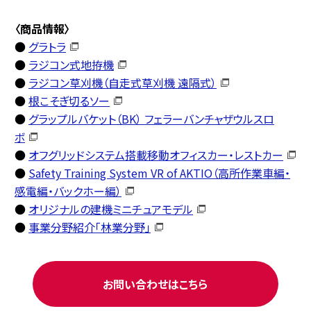
〈商品情報〉
●
グラトラ
●
ラジコン式地拵機
●
ラジコン草刈機（自走式草刈機 遠隔式）
●
根こそぎ切るソー
●
グラップルバケット（BK） フェラーバンチャザウルスロ
ボ
●
オフグリッドシステム搭載移動オフィスカー・レストカー
●
Safety Training System VR of AKTIO（高所作業車編・
感電編・バックホー編）
●
オリジナルの建機ミニチュアモデル
●
事業分野紹介「林業分野」
お問い合わせはこちら