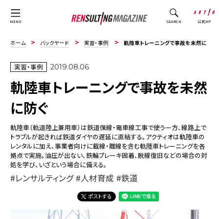
公式HP
MENU
SEARCH
ホーム
バックヤード
実習・事例
軌陸車トレーニングで事故を未然に防ぐ
実習・事例
2019.08.06
軌陸車トレーニングで事故を未然
に防ぐ
軌陸車（軌道陸上兼用車）は鉄道保線・電車線工事で使う一方、線路上で
トラブルが起きれば鉄道ダイヤの遅延に直結する。アクティオは軌陸車の
レンタルに加え、事業者向けに載線・離線を含む軌陸車トレーニングを各
拠点で実施。油圧が出ない、鉄輪ブレーキ固着、脱線復旧などの場合の対
処を学び、いざという場合に備える。
レンサルティング
人材育成
鉄道
ポストする