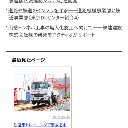
事進捗状況確認システム」を開発
道路や鉄道のインフラを守る──道路機械事業部と鉄
道事業部〈東京DLセンター紹介4〉
山岳トンネル工事の無人化施工へ向けて──鉄建建設
株式会社様の研究をアクティオがサポート
最近見たページ
2019.08.06
軌陸車トレーニングで事故を未