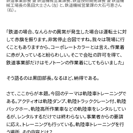
鉄道事業部長 兼 鉄道機械営業課長、鉄道技術開発課長 兼 鉄道機
械工場長の黒田大士さん（左）と、鉄道機械営業課の大石弓恵さん
（右）。
「鉄道の場合、なんらかの異常が発生した場合は運転士に対
して赤旗を振ります。非常停止合図ですね。我々は現場に行
くこともありますから、コーポレートカラーとは言え、作業着
に赤が入っていると紛らわしい。そこで会社の許可を得て、
鉄道事業部だけはモノトーンの作業着にしてもらいました」
そう語るのは黒田部長。なるほど、納得である。
さて、ここからが本題。今回のテーマは軌陸車トレーニングで
ある。アクティオは軌陸ダンプ、軌陸トラッククレーン付、軌陸
バックホー、軌陸高所作業車などの軌陸車をレンタルしてい
るが、レンタルするだけでは終わらない。事業者からの要請
に応え、トレーニングも行っている。軌陸車トレーニングを行
う場所、その内容とは？