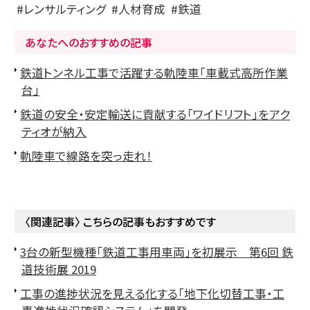
レンサルティング
人材育成
鉄道
あなたへのおすすめの記事
鉄道トンネル工事で活躍する軌陸車「車載式高所作業
台」
鉄道の安全・安定輸送に貢献する「ワイドリフト」をアク
ティオが納入
軌陸車で線路を突っ走れ！
〈関連記事〉 こちらの記事もおすすめです
3台の新型機種「鉄道工事用車両」を初展示 第6回 鉄
道技術展 2019
工事の進捗状況を見える化する「地下化切替工事・工